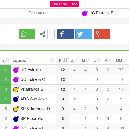
Enviar resultado
Descansa:
UC Estrella B
#
Equipo
Pt
J
G
E
P
DG
1
UC Estrella
12
4
4
0
0
32
2
UC Estrella C
12
5
4
0
1
19
3
Villafranca B
12
4
4
0
0
17
4
ADC San José
9
5
3
0
2
9
5
SP Villafranca D
9
4
3
0
1
4
6
SP Ribereña
3
4
1
0
3
0
7
UC Estrella E
3
5
1
0
4
-33