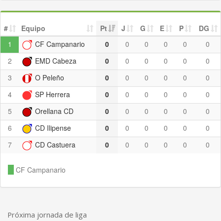
#
Equipo
Pt
J
G
E
P
DG
1
CF Campanario
0
0
0
0
0
0
2
EMD Cabeza
0
0
0
0
0
0
3
O Peleño
0
0
0
0
0
0
4
SP Herrera
0
0
0
0
0
0
5
Orellana CD
0
0
0
0
0
0
6
CD Ilipense
0
0
0
0
0
0
7
CD Castuera
0
0
0
0
0
0
CF Campanario
Próxima jornada de liga