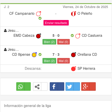
J. 2
Viernes, 24 de Octubre de 2025
CF Campanario
-
O Peleño
Enviar resultado
Jesus1234
EMD Cabeza
5
·
0
CD Castuera
Bien (
2
)
Mal (
0
)
Jesus1234
CD Ilipense
7
·
3
Orellana CD
Bien (
2
)
Mal (
0
)
Descansa:
SP Herrera
Información general de la liga