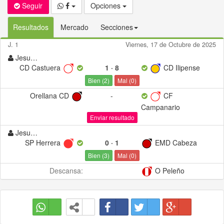
Seguir
Opciones
Resultados
Mercado
Secciones
J. 1
Viernes, 17 de Octubre de 2025
Jesus1234
CD Castuera
1
·
8
CD Ilipense
Bien (
2
)
Mal (
0
)
Orellana CD
-
CF
Campanario
Enviar resultado
Jesus1234
SP Herrera
0
·
1
EMD Cabeza
Bien (
3
)
Mal (
0
)
Descansa:
O Peleño