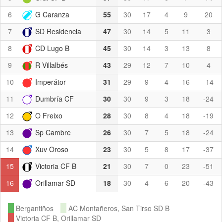
6
G Caranza
55
30
17
4
9
20
7
SD Residencia
47
30
14
5
11
3
8
CD Lugo B
45
30
14
3
13
8
9
R Villalbés
43
29
12
7
10
4
10
Imperátor
31
29
9
4
16
-14
11
Dumbría CF
30
30
9
3
18
-24
12
O Freixo
28
30
8
4
18
-19
13
Sp Cambre
26
30
7
5
18
-24
14
Xuv Oroso
23
30
5
8
17
-37
15
Victoria CF B
21
30
7
0
23
-51
16
Orillamar SD
18
30
4
6
20
-43
Bergantiños
AC Montañeros, San Tirso SD B
Victoria CF B, Orillamar SD