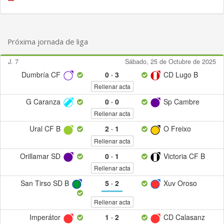
Próxima jornada de liga
J. 7
Sábado, 25 de Octubre de 2025
Dumbría CF
0
·
3
CD Lugo B
Rellenar acta
G Caranza
0
·
0
Sp Cambre
Rellenar acta
Ural CF B
2
·
1
O Freixo
Rellenar acta
Orillamar SD
0
·
1
Victoria CF B
Rellenar acta
San Tirso SD B
5
·
2
Xuv Oroso
Rellenar acta
Imperátor
1
·
2
CD Calasanz