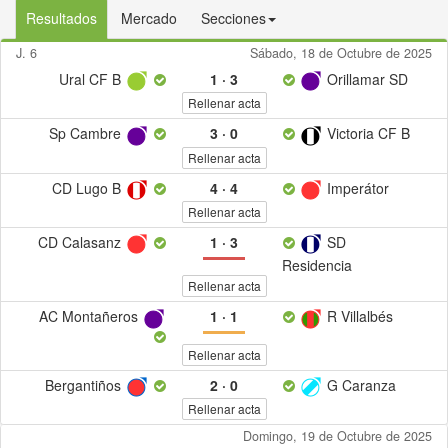
Resultados
Mercado
Secciones
J. 6
Sábado, 18 de Octubre de 2025
Ural CF B
1
·
3
Orillamar SD
Rellenar acta
Sp Cambre
3
·
0
Victoria CF B
Rellenar acta
CD Lugo B
4
·
4
Imperátor
Rellenar acta
CD Calasanz
1
·
3
SD
Residencia
Rellenar acta
AC Montañeros
1
·
1
R Villalbés
Rellenar acta
Bergantiños
2
·
0
G Caranza
Rellenar acta
Domingo, 19 de Octubre de 2025