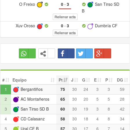
O Freixo
0
·
3
San Tirso SD
B
Rellenar acta
Xuv Oroso
0
·
3
Dumbría CF
Rellenar acta
#
Equipo
Pt
J
G
E
P
DG
1
Bergantiños
75
30
24
3
3
59
2
AC Montañeros
65
30
20
5
5
28
3
San Tirso SD B
60
30
19
3
8
42
4
CD Calasanz
58
30
18
4
8
34
5
Ural CF B
57
30
17
6
7
14