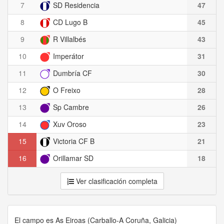
7
SD Residencia
47
8
CD Lugo B
45
9
R Villalbés
43
10
Imperátor
31
11
Dumbría CF
30
12
O Freixo
28
13
Sp Cambre
26
14
Xuv Oroso
23
15
Victoria CF B
21
16
Orillamar SD
18
Ver clasificación completa
El campo es As Eiroas (Carballo-A Coruña, Galicia)