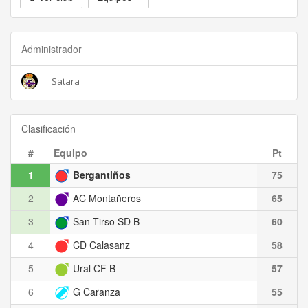
Administrador
Satara
Clasificación
#
Equipo
Pt
1
Bergantiños
75
2
AC Montañeros
65
3
San Tirso SD B
60
4
CD Calasanz
58
5
Ural CF B
57
6
G Caranza
55