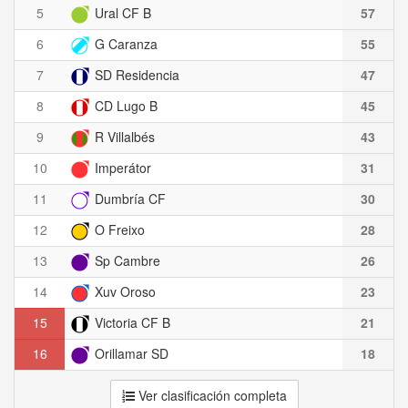
5
Ural CF B
57
6
G Caranza
55
7
SD Residencia
47
8
CD Lugo B
45
9
R Villalbés
43
10
Imperátor
31
11
Dumbría CF
30
12
O Freixo
28
13
Sp Cambre
26
14
Xuv Oroso
23
15
Victoria CF B
21
16
Orillamar SD
18
Ver clasificación completa