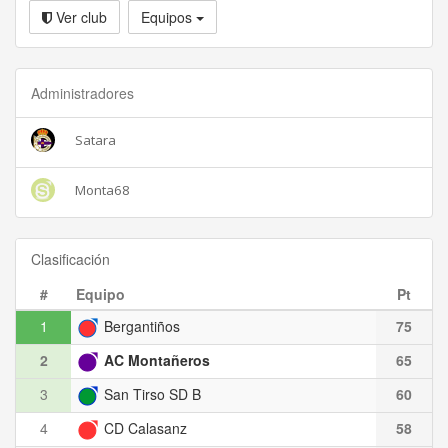
Ver club
Equipos
Administradores
Satara
Monta68
Clasificación
#
Equipo
Pt
1
Bergantiños
75
2
AC Montañeros
65
3
San Tirso SD B
60
4
CD Calasanz
58