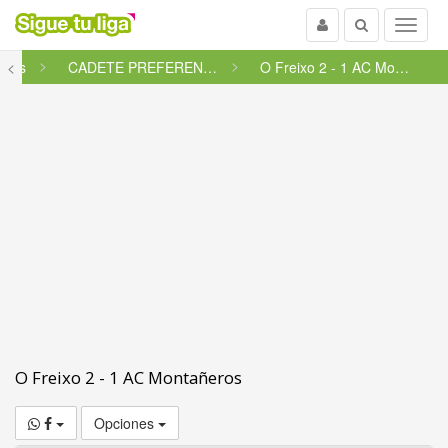
Usuario
Buscar
Menu
etes
<
CADETE PREFERENTE FUTGAL - GRU...
O Freixo 2 - 1 AC Montañeros
O Freixo 2 - 1 AC Montañeros
Opciones