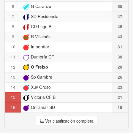
6
G Caranza
55
7
SD Residencia
47
8
CD Lugo B
45
9
R Villalbés
43
10
Imperátor
31
11
Dumbría CF
30
12
O Freixo
28
13
Sp Cambre
26
14
Xuv Oroso
23
15
Victoria CF B
21
16
Orillamar SD
18
Ver clasificación completa