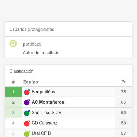
Usuarios protagonistas
partidazo
Autor del resultado
Clasificación
#
Equipo
Pt
1
Bergantiños
75
2
AC Montañeros
65
3
San Tirso SD B
60
4
CD Calasanz
58
5
Ural CF B
57