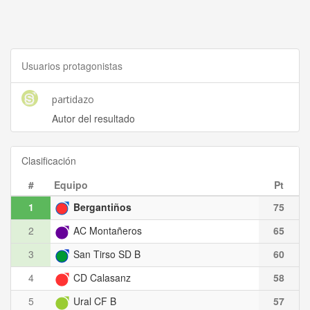
Usuarios protagonistas
partidazo
Autor del resultado
Clasificación
#
Equipo
Pt
1
Bergantiños
75
2
AC Montañeros
65
3
San Tirso SD B
60
4
CD Calasanz
58
5
Ural CF B
57