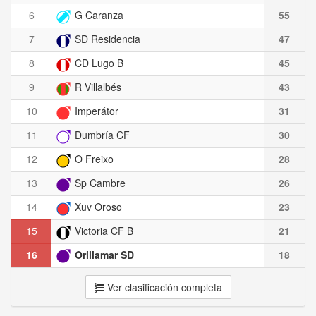
6
G Caranza
55
7
SD Residencia
47
8
CD Lugo B
45
9
R Villalbés
43
10
Imperátor
31
11
Dumbría CF
30
12
O Freixo
28
13
Sp Cambre
26
14
Xuv Oroso
23
15
Victoria CF B
21
16
Orillamar SD
18
Ver clasificación completa