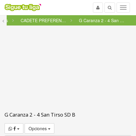
Usuario
Buscar
Menu
etes
<
CADETE PREFERENTE FUTGAL - GRU...
G Caranza 2 - 4 San Tirso SD B
G Caranza 2 - 4 San Tirso SD B
Opciones