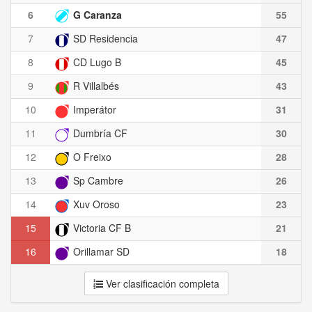
6
G Caranza
55
7
SD Residencia
47
8
CD Lugo B
45
9
R Villalbés
43
10
Imperátor
31
11
Dumbría CF
30
12
O Freixo
28
13
Sp Cambre
26
14
Xuv Oroso
23
15
Victoria CF B
21
16
Orillamar SD
18
Ver clasificación completa