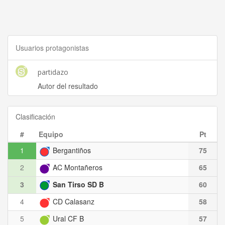
Usuarios protagonistas
partidazo
Autor del resultado
Clasificación
#
Equipo
Pt
1
Bergantiños
75
2
AC Montañeros
65
3
San Tirso SD B
60
4
CD Calasanz
58
5
Ural CF B
57