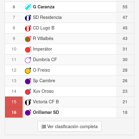
6
G Caranza
55
7
SD Residencia
47
8
CD Lugo B
45
9
R Villalbés
43
10
Imperátor
31
11
Dumbría CF
30
12
O Freixo
28
13
Sp Cambre
26
14
Xuv Oroso
23
15
Victoria CF B
21
16
Orillamar SD
18
Ver clasificación completa