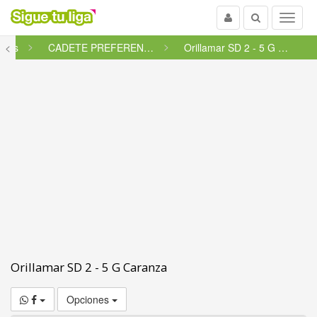
Usuario
Buscar
Menu
etes
<
CADETE PREFERENTE FUTGAL - GRU...
Orillamar SD 2 - 5 G Caranza
Orillamar SD 2 - 5 G Caranza
Opciones