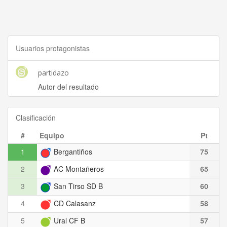
Usuarios protagonistas
partidazo
Autor del resultado
Clasificación
#
Equipo
Pt
1
Bergantiños
75
2
AC Montañeros
65
3
San Tirso SD B
60
4
CD Calasanz
58
5
Ural CF B
57