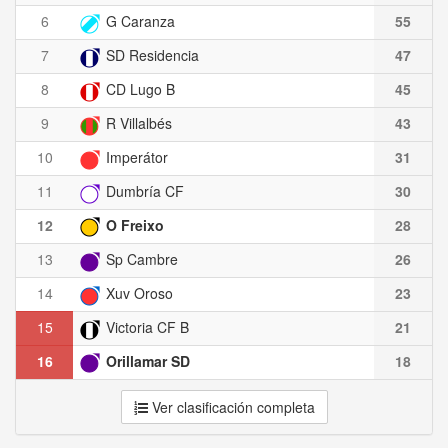
6
G Caranza
55
7
SD Residencia
47
8
CD Lugo B
45
9
R Villalbés
43
10
Imperátor
31
11
Dumbría CF
30
12
O Freixo
28
13
Sp Cambre
26
14
Xuv Oroso
23
15
Victoria CF B
21
16
Orillamar SD
18
Ver clasificación completa