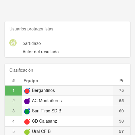
Usuarios protagonistas
partidazo
Autor del resultado
Clasificación
#
Equipo
Pt
1
Bergantiños
75
2
AC Montañeros
65
3
San Tirso SD B
60
4
CD Calasanz
58
5
Ural CF B
57