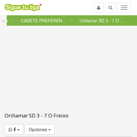
Usuario
Buscar
Menu
etes
<
CADETE PREFERENTE FUTGAL - GRU...
Orillamar SD 3 - 7 O Freixo
Orillamar SD 3 - 7 O Freixo
Opciones