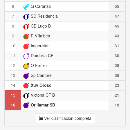
6
G Caranza
55
7
SD Residencia
47
8
CD Lugo B
45
9
R Villalbés
43
10
Imperátor
31
11
Dumbría CF
30
12
O Freixo
28
13
Sp Cambre
26
14
Xuv Oroso
23
15
Victoria CF B
21
16
Orillamar SD
18
Ver clasificación completa