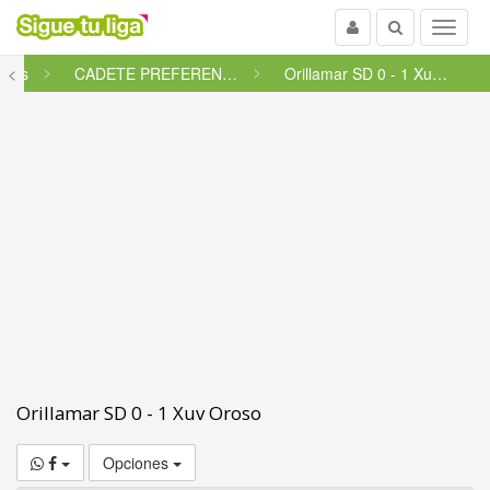
Usuario
Buscar
Menu
etes
<
CADETE PREFERENTE FUTGAL - GRU...
Orillamar SD 0 - 1 Xuv Oroso
Orillamar SD 0 - 1 Xuv Oroso
Opciones