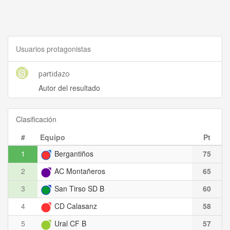
Usuarios protagonistas
partidazo
Autor del resultado
Clasificación
#
Equipo
Pt
1
Bergantiños
75
2
AC Montañeros
65
3
San Tirso SD B
60
4
CD Calasanz
58
5
Ural CF B
57