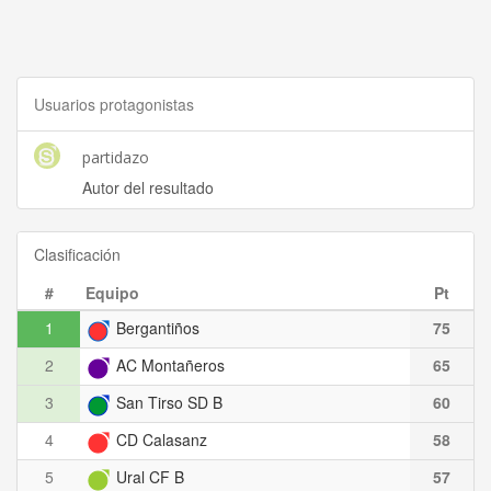
Usuarios protagonistas
partidazo
Autor del resultado
Clasificación
#
Equipo
Pt
1
Bergantiños
75
2
AC Montañeros
65
3
San Tirso SD B
60
4
CD Calasanz
58
5
Ural CF B
57