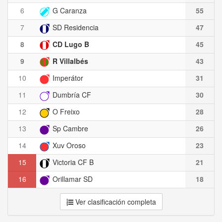
6
G Caranza
55
7
SD Residencia
47
8
CD Lugo B
45
9
R Villalbés
43
10
Imperátor
31
11
Dumbría CF
30
12
O Freixo
28
13
Sp Cambre
26
14
Xuv Oroso
23
15
Victoria CF B
21
16
Orillamar SD
18
Ver clasificación completa