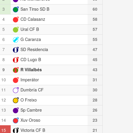
3
San Tirso SD B
60
4
CD Calasanz
58
5
Ural CF B
57
6
G Caranza
55
7
SD Residencia
47
8
CD Lugo B
45
9
R Villalbés
43
10
Imperátor
31
11
Dumbría CF
30
12
O Freixo
28
13
Sp Cambre
26
14
Xuv Oroso
23
15
Victoria CF B
21