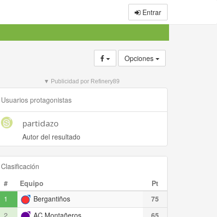
Entrar
Opciones
▼ Publicidad por Refinery89
Usuarios protagonistas
partidazo
Autor del resultado
Clasificación
#
Equipo
Pt
1
Bergantiños
75
2
AC Montañeros
65