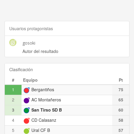
Usuarios protagonistas
gosoki
Autor del resultado
Clasificación
#
Equipo
Pt
1
Bergantiños
75
2
AC Montañeros
65
3
San Tirso SD B
60
4
CD Calasanz
58
5
Ural CF B
57