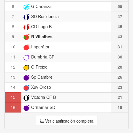
6
G Caranza
55
7
SD Residencia
47
8
CD Lugo B
45
9
R Villalbés
43
10
Imperátor
31
11
Dumbría CF
30
12
O Freixo
28
13
Sp Cambre
26
14
Xuv Oroso
23
15
Victoria CF B
21
16
Orillamar SD
18
Ver clasificación completa