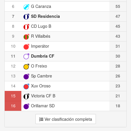
6
G Caranza
55
7
SD Residencia
47
8
CD Lugo B
45
9
R Villalbés
43
10
Imperátor
31
11
Dumbría CF
30
12
O Freixo
28
13
Sp Cambre
26
14
Xuv Oroso
23
15
Victoria CF B
21
16
Orillamar SD
18
Ver clasificación completa