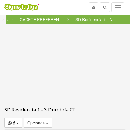
Usuario
Buscar
Menu
etes
<
CADETE PREFERENTE FUTGAL - GRU...
SD Residencia 1 - 3 Dumbría CF
SD Residencia 1 - 3 Dumbría CF
Opciones