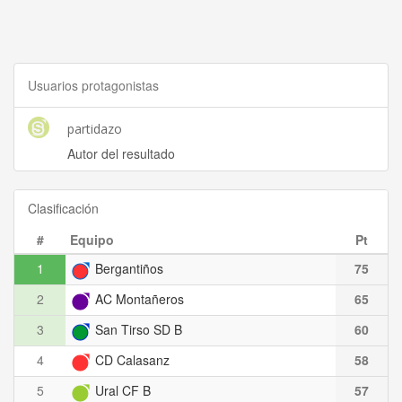
Usuarios protagonistas
partidazo
Autor del resultado
Clasificación
#
Equipo
Pt
1
Bergantiños
75
2
AC Montañeros
65
3
San Tirso SD B
60
4
CD Calasanz
58
5
Ural CF B
57