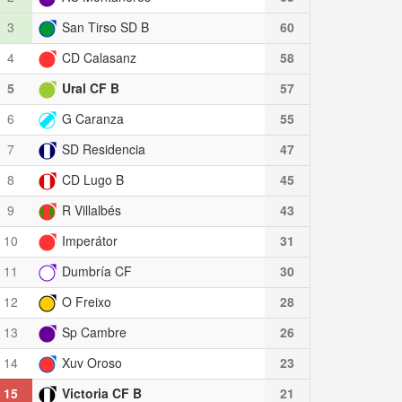
3
San Tirso SD B
60
4
CD Calasanz
58
5
Ural CF B
57
6
G Caranza
55
7
SD Residencia
47
8
CD Lugo B
45
9
R Villalbés
43
10
Imperátor
31
11
Dumbría CF
30
12
O Freixo
28
13
Sp Cambre
26
14
Xuv Oroso
23
15
Victoria CF B
21