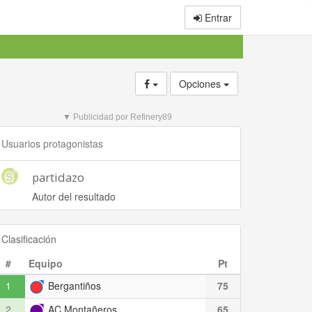
Entrar
Opciones
▼ Publicidad por Refinery89
Usuarios protagonistas
partidazo
Autor del resultado
Clasificación
#
Equipo
Pt
1
Bergantiños
75
2
AC Montañeros
65