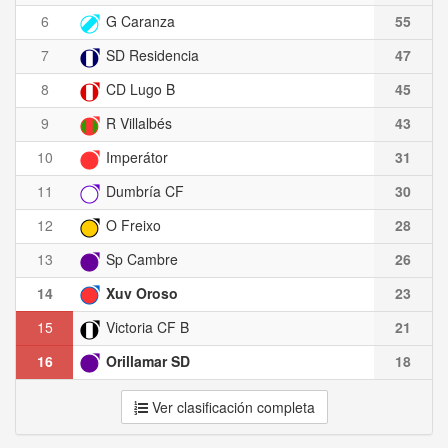
6
G Caranza
55
7
SD Residencia
47
8
CD Lugo B
45
9
R Villalbés
43
10
Imperátor
31
11
Dumbría CF
30
12
O Freixo
28
13
Sp Cambre
26
14
Xuv Oroso
23
15
Victoria CF B
21
16
Orillamar SD
18
Ver clasificación completa