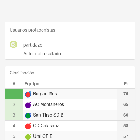
Usuarios protagonistas
partidazo
Autor del resultado
Clasificación
#
Equipo
Pt
1
Bergantiños
75
2
AC Montañeros
65
3
San Tirso SD B
60
4
CD Calasanz
58
5
Ural CF B
57