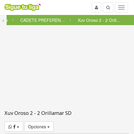
Usuario
Buscar
Menu
etes
<
CADETE PREFERENTE FUTGAL - GRU...
Xuv Oroso 2 - 2 Orillamar SD
Xuv Oroso 2 - 2 Orillamar SD
Opciones