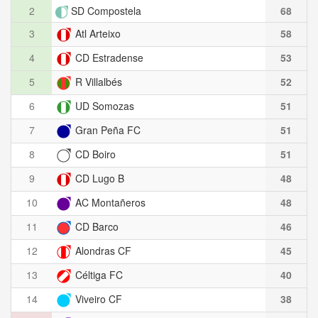
2
SD Compostela
68
3
Atl Arteixo
58
4
CD Estradense
53
5
R Villalbés
52
6
UD Somozas
51
7
Gran Peña FC
51
8
CD Boiro
51
9
CD Lugo B
48
10
AC Montañeros
48
11
CD Barco
46
12
Alondras CF
45
13
Céltiga FC
40
14
Viveiro CF
38