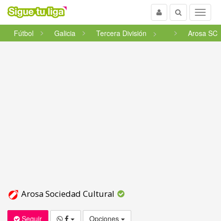
Usuario
Buscar
Menu
Fútbol
Galicia
Tercera División
Arosa SC
Arosa Sociedad Cultural
Seguir
Opciones