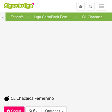
Usuario
Buscar
Menu
s
<
Tenerife
Liga CaixaBank Femenina Teneri...
CL Chacaica
CL Chacaica Femenino
Seguir
Opciones