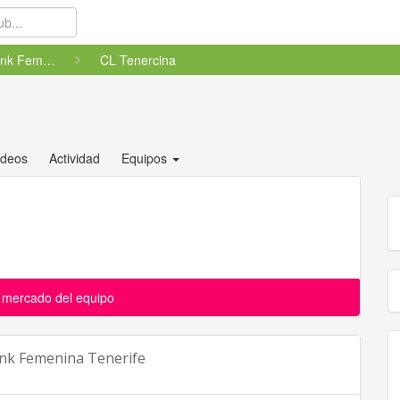
Liga CaixaBank Femenina Teneri...
CL Tenercina
ídeos
Actividad
Equipos
l mercado del equipo
ank Femenina Tenerife