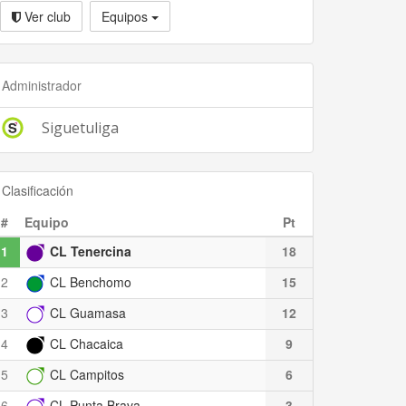
Ver club
Equipos
Administrador
Siguetuliga
Clasificación
#
Equipo
Pt
1
CL Tenercina
18
2
CL Benchomo
15
3
CL Guamasa
12
4
CL Chacaica
9
5
CL Campitos
6
6
CL Punta Brava
3