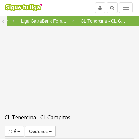
Usuario
Buscar
Menu
rife
<
Liga CaixaBank Femenina Teneri...
CL Tenercina - CL Campitos
CL Tenercina - CL Campitos
Opciones