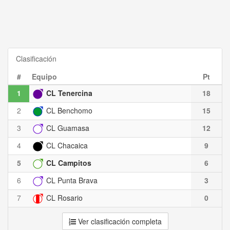
Clasificación
#
Equipo
Pt
1
CL Tenercina
18
2
CL Benchomo
15
3
CL Guamasa
12
4
CL Chacaica
9
5
CL Campitos
6
6
CL Punta Brava
3
7
CL Rosario
0
Ver clasificación completa