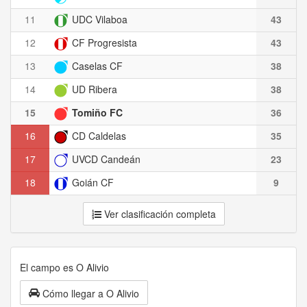
11
UDC Vilaboa
43
12
CF Progresista
43
13
Caselas CF
38
14
UD Ribera
38
15
Tomiño FC
36
16
CD Caldelas
35
17
UVCD Candeán
23
18
Goián CF
9
Ver clasificación completa
El campo es O Alivio
Cómo llegar a O Alivio