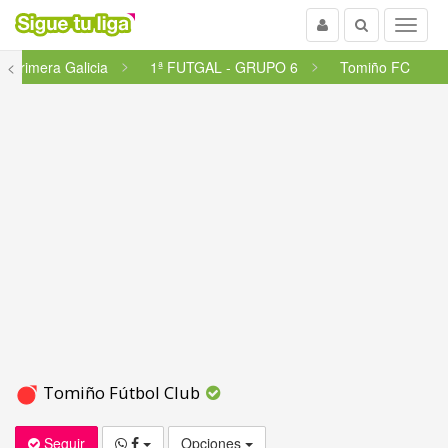
Usuario
Buscar
Menu
<
Primera Galicia
1ª FUTGAL - GRUPO 6
Tomiño FC
Tomiño Fútbol Club
Seguir
Opciones