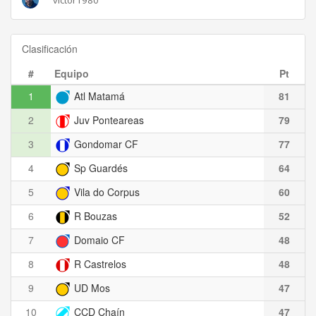
Clasificación
#
Equipo
Pt
1
Atl Matamá
81
2
Juv Ponteareas
79
3
Gondomar CF
77
4
Sp Guardés
64
5
Vila do Corpus
60
6
R Bouzas
52
7
Domaio CF
48
8
R Castrelos
48
9
UD Mos
47
10
CCD Chaín
47