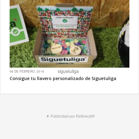
siguetuliga
06 DE FEBRERO, 2019
Consigue tu llavero personalizado de Siguetuliga
▼ Publicidad por Refinery89