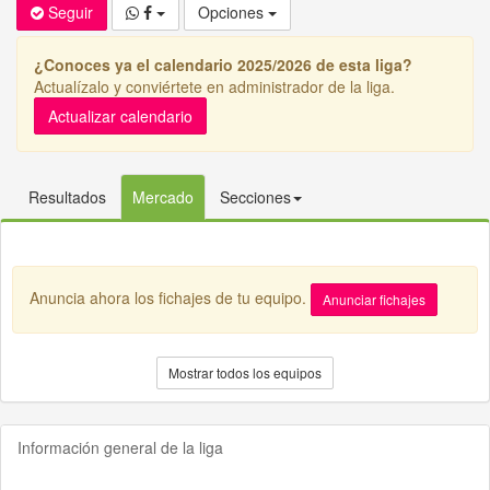
Seguir
Opciones
¿Conoces ya el calendario 2025/2026 de esta liga?
Actualízalo y conviértete en administrador de la liga.
Actualizar calendario
Resultados
Mercado
Secciones
Anuncia ahora los fichajes de tu equipo.
Anunciar fichajes
Mostrar todos los equipos
Información general de la liga