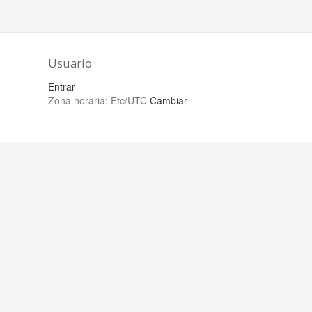
Usuario
Entrar
Zona horaria:
Etc/UTC
Cambiar