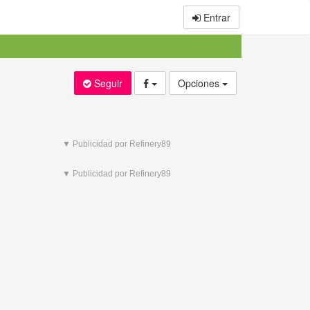
Entrar
Seguir
Opciones
▼ Publicidad por Refinery89
▼ Publicidad por Refinery89