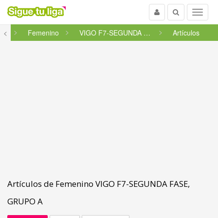
Usuario
Buscar
Menu
cia
<
Femenino
VIGO F7-SEGUNDA FASE, GRUPO A
Artículos
Artículos de Femenino VIGO F7-SEGUNDA FASE,
GRUPO A