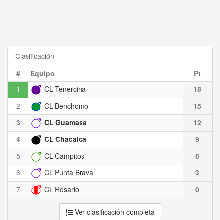
Clasificación
#
Equipo
Pt
1
CL Tenercina
18
2
CL Benchomo
15
3
CL Guamasa
12
4
CL Chacaica
9
5
CL Campitos
6
6
CL Punta Brava
3
7
CL Rosario
0
Ver clasificación completa