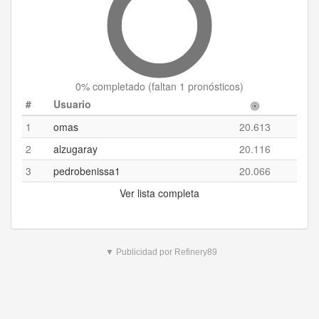
0
% completado (
faltan 1 pronósticos
)
#
Usuario
1
omas
20.613
2
alzugaray
20.116
3
pedrobenissa1
20.066
Ver lista completa
▼ Publicidad por Refinery89