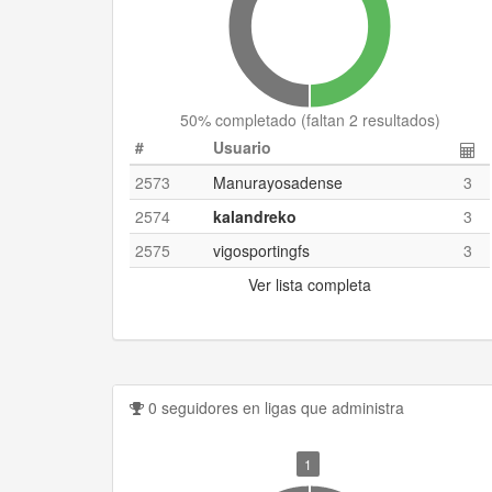
50
% completado (
faltan 2 resultados
)
#
Usuario
2573
Manurayosadense
3
2574
kalandreko
3
2575
vigosportingfs
3
Ver lista completa
0 seguidores en ligas que administra
1