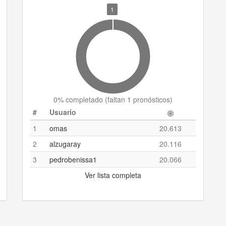
1
0
% completado (
faltan 1 pronósticos
)
#
Usuario
1
omas
20.613
2
alzugaray
20.116
3
pedrobenissa1
20.066
Ver lista completa