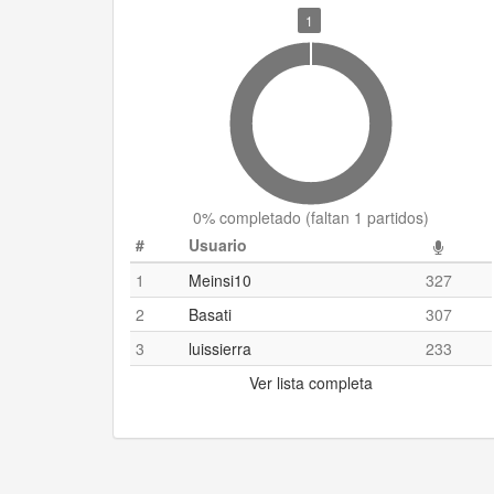
1
0
% completado (
faltan 1 partidos
)
#
Usuario
1
Meinsi10
327
2
Basati
307
3
luissierra
233
Ver lista completa