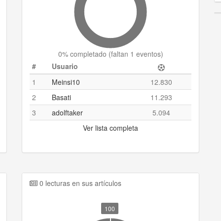
0
% completado (
faltan 1 eventos
)
#
Usuario
1
Meinsi10
12.830
2
Basati
11.293
3
adolftaker
5.094
Ver lista completa
0 lecturas en sus artículos
100