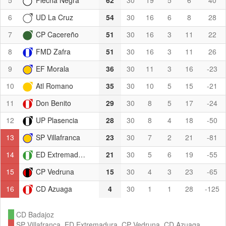
6
UD La Cruz
54
30
16
6
8
28
7
CP Cacereño
51
30
16
3
11
22
8
FMD Zafra
51
30
16
3
11
26
9
EF Morala
36
30
11
3
16
-23
10
Atl Romano
35
30
10
5
15
-21
11
Don Benito
29
30
8
5
17
-24
12
UP Plasencia
28
30
8
4
18
-50
13
SP Villafranca
23
30
7
2
21
-81
14
ED Extremadura
21
30
5
6
19
-55
15
CP Vedruna
15
30
4
3
23
-65
16
CD Azuaga
4
30
1
1
28
-125
CD Badajoz
SP Villafranca, ED Extremadura, CP Vedruna, CD Azuaga