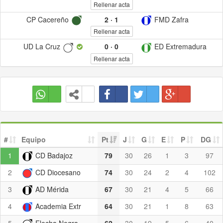
Rellenar acta
CP Cacereño
2
·
1
FMD Zafra
Rellenar acta
UD La Cruz
0
·
0
ED Extremadura
Rellenar acta
#
Equipo
Pt
J
G
E
P
DG
1
CD Badajoz
79
30
26
1
3
97
2
CD Diocesano
74
30
24
2
4
102
3
AD Mérida
67
30
21
4
5
66
4
Academia Extr
64
30
21
1
8
63
5
Flecha Negra
62
30
19
5
6
40