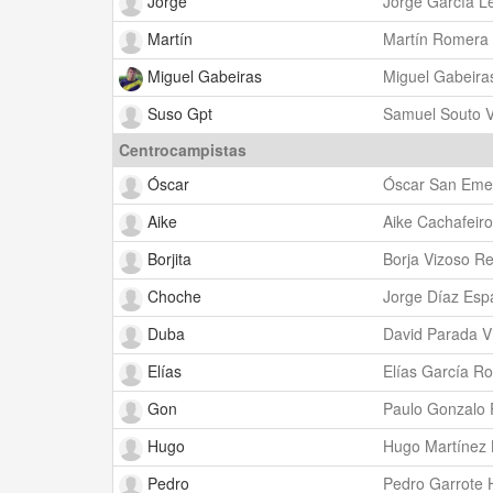
Jorge
Jorge García Le
Martín
Martín Romera 
Miguel Gabeiras
Miguel Gabeira
Suso Gpt
Samuel Souto V
Centrocampistas
Óscar
Óscar San Emet
Aike
Aike Cachafeir
Borjita
Borja Vizoso R
Choche
Jorge Díaz Esp
Duba
David Parada Vi
Elías
Elías García R
Gon
Paulo Gonzalo 
Hugo
Hugo Martínez
Pedro
Pedro Garrote 