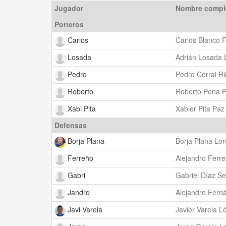
Jugador
Nombre compl
Porteros
Carlos
Carlos Blanco 
Losada
Adrián Losada 
Pedro
Pedro Corral R
Roberto
Roberto Pena P
Xabi Pita
Xabier Pita Paz
Defensas
Borja Plana
Borja Plana Lo
Ferreño
Alejandro Ferr
Gabri
Gabriel Díaz S
Jandro
Alejandro Fern
Javi Varela
Javier Varela L