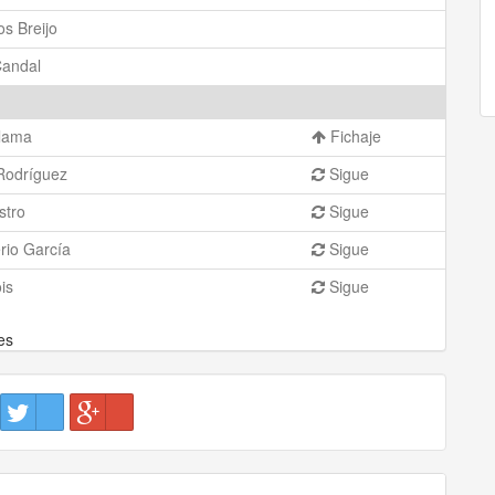
os Breijo
Candal
alama
Fichaje
Rodríguez
Sigue
stro
Sigue
rio García
Sigue
is
Sigue
es