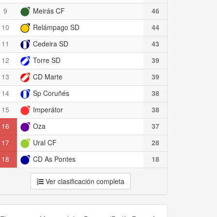
9
Meirás CF
46
10
Relámpago SD
44
11
Cedeira SD
43
12
Torre SD
39
13
CD Marte
39
14
Sp Coruñés
38
15
Imperátor
38
16
Oza
37
17
Ural CF
28
18
CD As Pontes
18
Ver clasificación completa