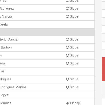
iras
Sigue
Gutiérrez
Sigue
s García
Sigue
arela
erio García
Sigue
o Barbon
Sigue
ey
Sigue
ada
Sigue
lar
odríguez
Sigue
Rodrigues Martins
Sigue
 López
Hermida
Fichaje