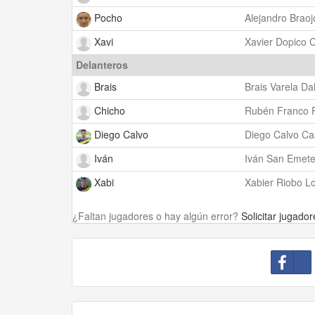
Pocho
Alejandro Braoj
Xavi
Xavier Dopico 
Delanteros
Brais
Brais Varela D
Chicho
Rubén Franco 
Diego Calvo
Diego Calvo Ca
Iván
Iván San Emete
Xabi
Xabier Riobo Lo
¿Faltan jugadores o hay algún error?
Solicitar jugador