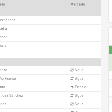
eto
Mercado
Fernández
Leira
ioboo
orta
renzo
Sigue
eño Franco
Sigue
enra
Fichaje
ández Sánchez
Sigue
ópez
Sigue