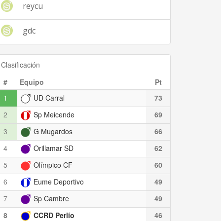
reycu
gdc
Clasificación
#
Equipo
Pt
1
UD Carral
73
2
Sp Meicende
69
3
G Mugardos
66
4
Orillamar SD
62
5
Olímpico CF
60
6
Eume Deportivo
49
7
Sp Cambre
49
8
CCRD Perlío
46