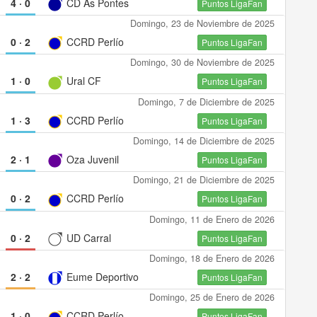
4
·
0
CD As Pontes
Puntos LigaFan
Domingo, 23 de Noviembre de 2025
0
·
2
CCRD Perlío
Puntos LigaFan
Domingo, 30 de Noviembre de 2025
1
·
0
Ural CF
Puntos LigaFan
Domingo, 7 de Diciembre de 2025
1
·
3
CCRD Perlío
Puntos LigaFan
Domingo, 14 de Diciembre de 2025
2
·
1
Oza Juvenil
Puntos LigaFan
Domingo, 21 de Diciembre de 2025
0
·
2
CCRD Perlío
Puntos LigaFan
Domingo, 11 de Enero de 2026
0
·
2
UD Carral
Puntos LigaFan
Domingo, 18 de Enero de 2026
2
·
2
Eume Deportivo
Puntos LigaFan
Domingo, 25 de Enero de 2026
1
·
0
CCRD Perlío
Puntos LigaFan