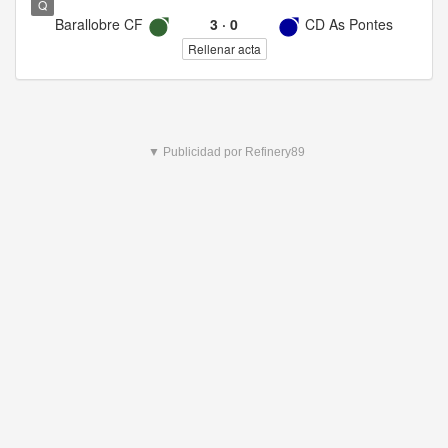
Q
Barallobre CF
3
·
0
CD As Pontes
Rellenar acta
▼ Publicidad por Refinery89