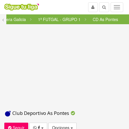
Usuario
Buscar
Menu
rimera Galicia
<
1ª FUTGAL - GRUPO 1
CD As Pontes
Club Deportivo As Pontes
Seguir
Opciones