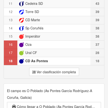
11
Cedeira SD
43
12
Torre SD
39
13
CD Marte
39
14
Sp Coruñés
38
15
Imperátor
38
16
Oza
37
17
Ural CF
28
18
CD As Pontes
18
Ver clasificación completa
El campo es O Poblado (As Pontes García Rodríguez-A
Coruña, Galicia)
Cómo llegar a O Poblado (As Pontes García Rodríguez-A Coruña, Galicia)