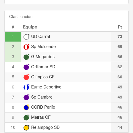
Clasificación
#
Equipo
Pt
1
UD Carral
73
2
Sp Meicende
69
3
G Mugardos
66
4
Orillamar SD
62
5
Olímpico CF
60
6
Eume Deportivo
49
7
Sp Cambre
49
8
CCRD Perlío
46
9
Meirás CF
46
10
Relámpago SD
44