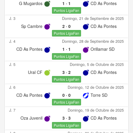
G Mugardos
1
·
1
CD As Pontes
Puntos LigaFan
J. 3
Domingo, 21 de Septiembre de 2025
Sp Cambre
2
·
0
CD As Pontes
Puntos LigaFan
J. 4
Domingo, 28 de Septiembre de 2025
CD As Pontes
1
·
1
Orillamar SD
Puntos LigaFan
J. 5
Domingo, 5 de Octubre de 2025
Ural CF
3
·
2
CD As Pontes
Puntos LigaFan
J. 6
Domingo, 12 de Octubre de 2025
CD As Pontes
0
·
0
Torre SD
Puntos LigaFan
J. 7
Domingo, 19 de Octubre de 2025
Oza Juvenil
3
·
3
CD As Pontes
Puntos LigaFan