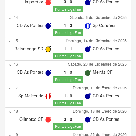
Imperátor
3
·
0
CD As Pontes
Puntos LigaFan
J. 14
Sábado, 6 de Diciembre de 2025
CD As Pontes
1
·
3
Sp Coruñés
Puntos LigaFan
J. 15
Domingo, 14 de Diciembre de 2025
Relámpago SD
1
·
1
CD As Pontes
Puntos LigaFan
J. 16
Sábado, 20 de Diciembre de 2025
CD As Pontes
1
·
0
Meirás CF
Puntos LigaFan
J. 17
Domingo, 11 de Enero de 2026
Sp Meicende
1
·
0
CD As Pontes
Puntos LigaFan
J. 18
Domingo, 18 de Enero de 2026
Olímpico CF
3
·
0
CD As Pontes
Puntos LigaFan
J. 19
Domingo, 25 de Enero de 2026