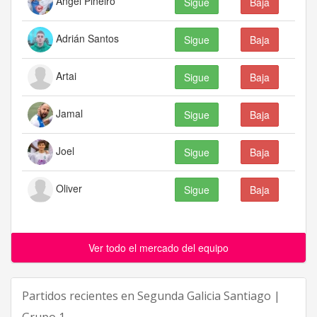
Ángel Piñeiro
Sigue
Baja
Adrián Santos
Sigue
Baja
Artai
Sigue
Baja
Jamal
Sigue
Baja
Joel
Sigue
Baja
Oliver
Sigue
Baja
Ver todo el mercado del equipo
Partidos recientes en
Segunda Galicia Santiago |