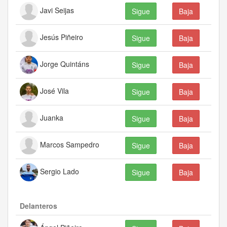
Javi Seijas
Sigue
Baja
Jesús Piñeiro
Sigue
Baja
Jorge Quintáns
Sigue
Baja
José Vila
Sigue
Baja
Juanka
Sigue
Baja
Marcos Sampedro
Sigue
Baja
Sergio Lado
Sigue
Baja
Delanteros