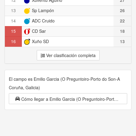
12
Xuventú Aguiño
27
13
Sp Lampón
26
14
ADC Cruido
22
15
CD Sar
18
16
Xuño SD
13
Ver clasificación completa
El campo es Emilio Garcia (O Preguntoiro-Porto do Son-A
Coruña, Galicia)
Cómo llegar a Emilio Garcia (O Preguntoiro-Porto do Son-A Coruña, Galicia)