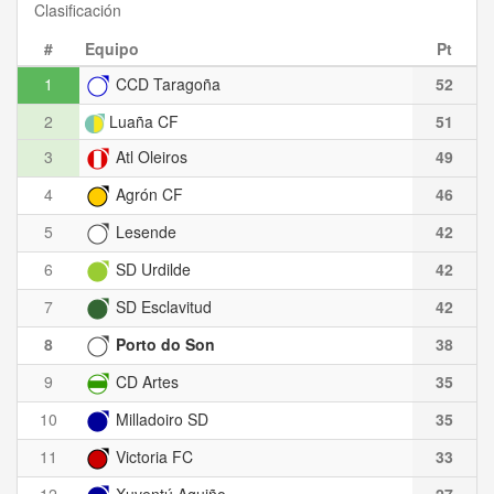
Clasificación
#
Equipo
Pt
1
CCD Taragoña
52
2
Luaña CF
51
3
Atl Oleiros
49
4
Agrón CF
46
5
Lesende
42
6
SD Urdilde
42
7
SD Esclavitud
42
8
Porto do Son
38
9
CD Artes
35
10
Milladoiro SD
35
11
Victoria FC
33