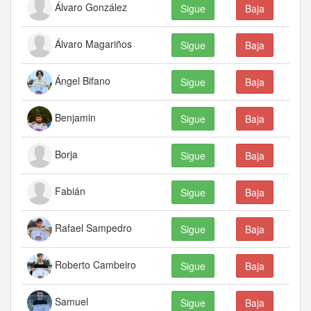
Álvaro González
Sigue
Baja
Álvaro Magariños
Sigue
Baja
Ángel Bifano
Sigue
Baja
Benjamin
Sigue
Baja
Borja
Sigue
Baja
Fabián
Sigue
Baja
Rafael Sampedro
Sigue
Baja
Roberto Cambeiro
Sigue
Baja
Samuel
Sigue
Baja