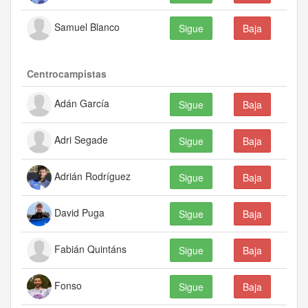
Samuel Blanco
Sigue
Baja
Centrocampistas
Adán García
Sigue
Baja
Adri Segade
Sigue
Baja
Adrián Rodríguez
Sigue
Baja
David Puga
Sigue
Baja
Fabián Quintáns
Sigue
Baja
Fonso
Sigue
Baja