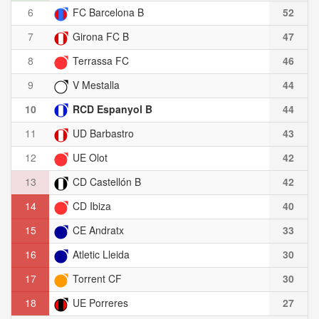
6
FC Barcelona B
52
7
Girona FC B
47
8
Terrassa FC
46
9
V Mestalla
44
10
RCD Espanyol B
44
11
UD Barbastro
43
12
UE Olot
42
13
CD Castellón B
42
14
CD Ibiza
40
15
CE Andratx
33
16
Atletic Lleida
30
17
Torrent CF
30
18
UE Porreres
27