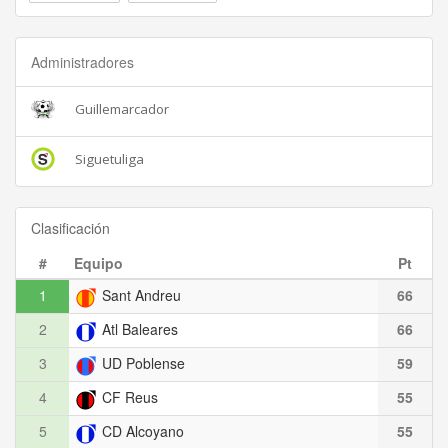
Administradores
Guillemarcador
Siguetuliga
Clasificación
#
Equipo
Pt
1
Sant Andreu
66
2
Atl Baleares
66
3
UD Poblense
59
4
CF Reus
55
5
CD Alcoyano
55