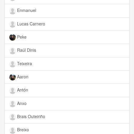
Enmanuel
Lucas Carnero
Peke
Raúl Dinis
Teixeira
Aaron
Antón
Anxo
Brais Outeiriño
Breixo