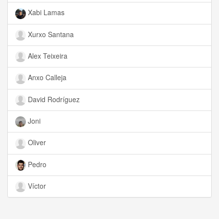
Xabi Lamas
Xurxo Santana
Alex Teixeira
Anxo Calleja
David Rodríguez
Joni
Oliver
Pedro
Víctor