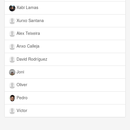
Xabi Lamas
Xurxo Santana
Alex Teixeira
Anxo Calleja
David Rodríguez
Joni
Oliver
Pedro
Víctor