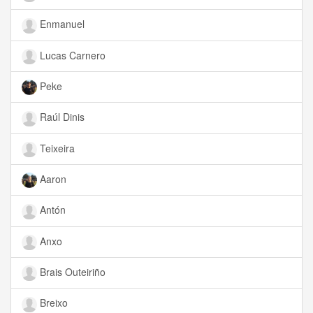
Enmanuel
Lucas Carnero
Peke
Raúl Dinis
Teixeira
Aaron
Antón
Anxo
Brais Outeiriño
Breixo