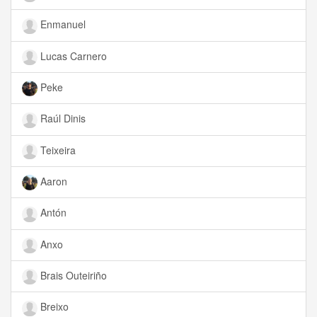
Enmanuel
Lucas Carnero
Peke
Raúl Dinis
Teixeira
Aaron
Antón
Anxo
Brais Outeiriño
Breixo