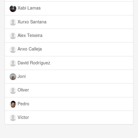
Xabi Lamas
Xurxo Santana
Alex Teixeira
Anxo Calleja
David Rodríguez
Joni
Oliver
Pedro
Víctor