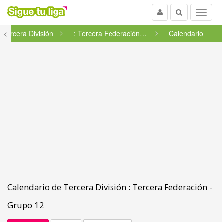
Usuario
Buscar
Menu
Tercera División
<
: Tercera Federación - Grupo ...
Calendario
Calendario de Tercera División : Tercera Federación -
Grupo 12