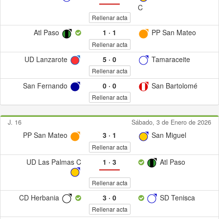
C
Rellenar acta
Atl Paso
1
·
1
PP San Mateo
Rellenar acta
UD Lanzarote
5
·
0
Tamaraceite
Rellenar acta
San Fernando
0
·
0
San Bartolomé
Rellenar acta
J. 16
Sábado, 3 de Enero de 2026
PP San Mateo
3
·
1
San Miguel
Rellenar acta
UD Las Palmas C
1
·
3
Atl Paso
Rellenar acta
CD Herbania
3
·
0
SD Tenisca
Rellenar acta