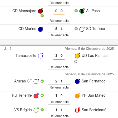
Rellenar acta
CD Mensajero
0
·
0
Atl Paso
Rellenar acta
CD Marino
5
·
1
SD Tenisca
Rellenar acta
J. 13
Viernes, 5 de Diciembre de 2025
Tamaraceite
3
·
0
UD Las Palmas
C
Rellenar acta
Sábado, 6 de Diciembre de 2025
Arucas CF
2
·
1
San Fernando
Rellenar acta
RU Tenerife
1
·
4
PP San Mateo
Rellenar acta
VS Brígida
1
·
1
San Bartolomé
Rellenar acta