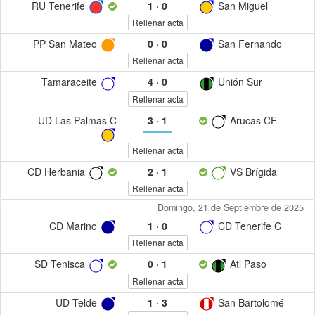
RU Tenerife
1
·
0
San Miguel
Rellenar acta
PP San Mateo
0
·
0
San Fernando
Rellenar acta
Tamaraceite
4
·
0
Unión Sur
Rellenar acta
UD Las Palmas C
3
·
1
Arucas CF
Rellenar acta
CD Herbania
2
·
1
VS Brígida
Rellenar acta
Domingo, 21 de Septiembre de 2025
CD Marino
1
·
0
CD Tenerife C
Rellenar acta
SD Tenisca
0
·
1
Atl Paso
Rellenar acta
UD Telde
1
·
3
San Bartolomé