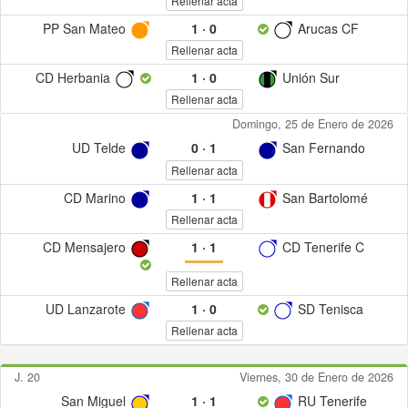
Rellenar acta
PP San Mateo
1
·
0
Arucas CF
Rellenar acta
CD Herbania
1
·
0
Unión Sur
Rellenar acta
Domingo, 25 de Enero de 2026
UD Telde
0
·
1
San Fernando
Rellenar acta
CD Marino
1
·
1
San Bartolomé
Rellenar acta
CD Mensajero
1
·
1
CD Tenerife C
Rellenar acta
UD Lanzarote
1
·
0
SD Tenisca
Rellenar acta
J. 20
Viernes, 30 de Enero de 2026
San Miguel
1
·
1
RU Tenerife