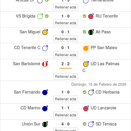
Rellenar acta
VS Brígida
1
·
0
RU Tenerife
Rellenar acta
San Miguel
0
·
1
Atl Paso
Rellenar acta
CD Tenerife C
0
·
1
PP San Mateo
Rellenar acta
San Bartolomé
2
·
2
UD Las Palmas
C
Rellenar acta
Domingo, 15 de Febrero de 2026
San Fernando
1
·
0
CD Herbania
Rellenar acta
CD Marino
1
·
1
UD Lanzarote
Rellenar acta
Unión Sur
4
·
0
SD Tenisca
Rellenar acta