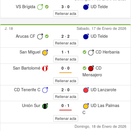
VS Brígida
3
·
0
UD Telde
Rellenar acta
J. 18
Sábado, 17 de Enero de 2026
Arucas CF
2
·
2
UD Telde
Rellenar acta
San Miguel
1
·
1
CD Herbania
Rellenar acta
San Bartolomé
0
·
0
CD
Mensajero
Rellenar acta
CD Tenerife C
2
·
0
UD Lanzarote
Rellenar acta
Unión Sur
0
·
1
UD Las Palmas
C
Rellenar acta
Domingo, 18 de Enero de 2026