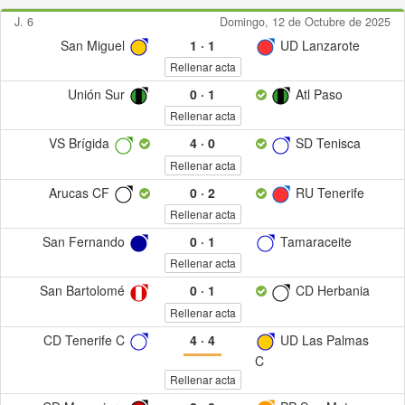
J. 6
Domingo, 12 de Octubre de 2025
San Miguel
1
·
1
UD Lanzarote
Rellenar acta
Unión Sur
0
·
1
Atl Paso
Rellenar acta
VS Brígida
4
·
0
SD Tenisca
Rellenar acta
Arucas CF
0
·
2
RU Tenerife
Rellenar acta
San Fernando
0
·
1
Tamaraceite
Rellenar acta
San Bartolomé
0
·
1
CD Herbania
Rellenar acta
CD Tenerife C
4
·
4
UD Las Palmas
C
Rellenar acta