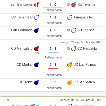
San Bartolomé
1
·
0
RU Tenerife
Rellenar acta
CD Tenerife C
4
·
2
Tamaraceite
Rellenar acta
San Fernando
4
·
0
SD Tenisca
Rellenar acta
Domingo, 26 de Octubre de 2025
CD Mensajero
5
·
1
CD Herbania
Rellenar acta
CD Marino
0
·
1
UD Las Palmas
C
Rellenar acta
UD Telde
0
·
3
PP San Mateo
Rellenar acta
J. 9
Viernes, 31 de Octubre de 2025
RU Tenerife
0
·
0
CD Tenerife C