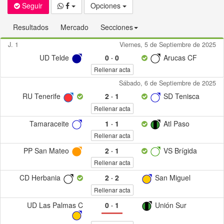
Seguir
Opciones
Resultados
Mercado
Secciones
J. 1
Viernes, 5 de Septiembre de 2025
UD Telde
0
·
0
Arucas CF
Rellenar acta
Sábado, 6 de Septiembre de 2025
RU Tenerife
2
·
1
SD Tenisca
Rellenar acta
Tamaraceite
1
·
1
Atl Paso
Rellenar acta
PP San Mateo
2
·
1
VS Brígida
Rellenar acta
CD Herbania
2
·
2
San Miguel
Rellenar acta
UD Las Palmas C
0
·
1
Unión Sur