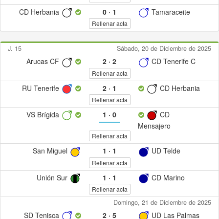
CD Herbania
0
·
1
Tamaraceite
Rellenar acta
J. 15
Sábado, 20 de Diciembre de 2025
Arucas CF
2
·
2
CD Tenerife C
Rellenar acta
RU Tenerife
2
·
1
CD Herbania
Rellenar acta
VS Brígida
1
·
0
CD
Mensajero
Rellenar acta
San Miguel
1
·
1
UD Telde
Rellenar acta
Unión Sur
1
·
1
CD Marino
Rellenar acta
Domingo, 21 de Diciembre de 2025
SD Tenisca
2
·
5
UD Las Palmas