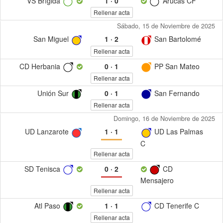
VS Brígida
1
·
0
Arucas CF
Rellenar acta
Sábado, 15 de Noviembre de 2025
San Miguel
1
·
2
San Bartolomé
Rellenar acta
CD Herbania
0
·
1
PP San Mateo
Rellenar acta
Unión Sur
0
·
1
San Fernando
Rellenar acta
Domingo, 16 de Noviembre de 2025
UD Lanzarote
1
·
1
UD Las Palmas
C
Rellenar acta
SD Tenisca
0
·
2
CD
Mensajero
Rellenar acta
Atl Paso
1
·
1
CD Tenerife C
Rellenar acta