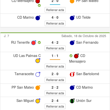
CD Mensajero
2
·
0
PP San Mateo
Rellenar acta
CD Marino
4
·
0
UD Telde
Rellenar acta
J. 7
Sábado, 18 de Octubre de 2025
RU Tenerife
4
·
2
San Fernando
Rellenar acta
UD Las Palmas C
1
·
1
CD
Mensajero
Rellenar acta
Tamaraceite
2
·
0
San Bartolomé
Rellenar acta
PP San Mateo
2
·
2
CD Marino
Rellenar acta
San Miguel
2
·
4
Unión Sur
Rellenar acta