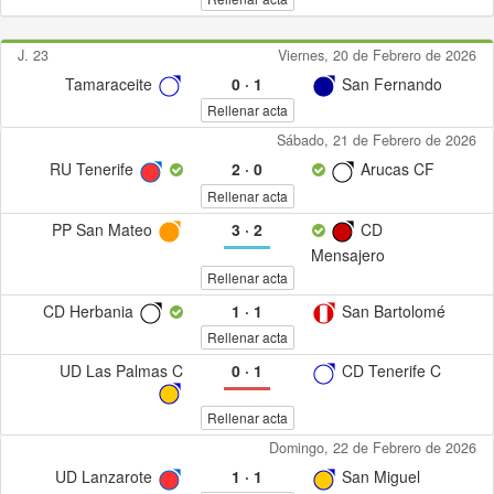
J. 23
Viernes, 20 de Febrero de 2026
Tamaraceite
0
·
1
San Fernando
Rellenar acta
Sábado, 21 de Febrero de 2026
RU Tenerife
2
·
0
Arucas CF
Rellenar acta
PP San Mateo
3
·
2
CD
Mensajero
Rellenar acta
CD Herbania
1
·
1
San Bartolomé
Rellenar acta
UD Las Palmas C
0
·
1
CD Tenerife C
Rellenar acta
Domingo, 22 de Febrero de 2026
UD Lanzarote
1
·
1
San Miguel