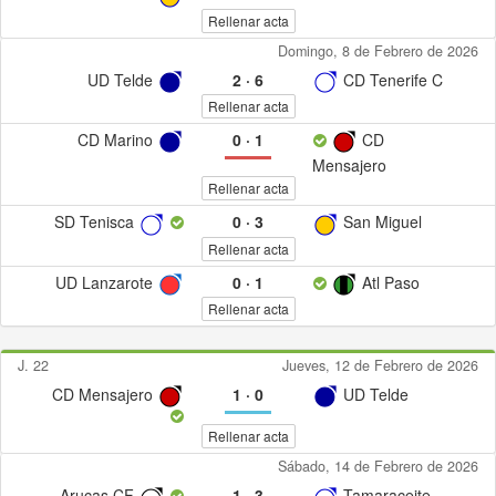
Rellenar acta
Domingo, 8 de Febrero de 2026
UD Telde
2
·
6
CD Tenerife C
Rellenar acta
CD Marino
0
·
1
CD
Mensajero
Rellenar acta
SD Tenisca
0
·
3
San Miguel
Rellenar acta
UD Lanzarote
0
·
1
Atl Paso
Rellenar acta
J. 22
Jueves, 12 de Febrero de 2026
CD Mensajero
1
·
0
UD Telde
Rellenar acta
Sábado, 14 de Febrero de 2026
Arucas CF
1
·
3
Tamaraceite