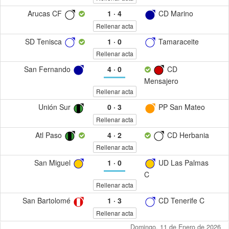
Arucas CF
1
·
4
CD Marino
Rellenar acta
SD Tenisca
1
·
0
Tamaraceite
Rellenar acta
San Fernando
4
·
0
CD
Mensajero
Rellenar acta
Unión Sur
0
·
3
PP San Mateo
Rellenar acta
Atl Paso
4
·
2
CD Herbania
Rellenar acta
San Miguel
1
·
0
UD Las Palmas
C
Rellenar acta
San Bartolomé
1
·
3
CD Tenerife C
Rellenar acta
Domingo, 11 de Enero de 2026