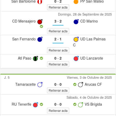
San Bartolomé
0
·
2
PP San Mateo
Rellenar acta
Domingo, 28 de Septiembre de 2025
CD Mensajero
3
·
2
CD Marino
Rellenar acta
San Fernando
2
·
1
UD Las Palmas
C
Rellenar acta
Atl Paso
0
·
2
UD Lanzarote
Rellenar acta
J. 5
Viernes, 3 de Octubre de 2025
Tamaraceite
0
·
0
Arucas CF
Rellenar acta
Sábado, 4 de Octubre de 2025
RU Tenerife
0
·
0
VS Brígida
Rellenar acta