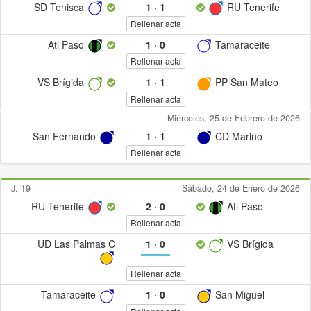
SD Tenisca
1
·
1
RU Tenerife
Rellenar acta
Atl Paso
1
·
0
Tamaraceite
Rellenar acta
VS Brígida
1
·
1
PP San Mateo
Rellenar acta
Miércoles, 25 de Febrero de 2026
San Fernando
1
·
1
CD Marino
Rellenar acta
J. 19
Sábado, 24 de Enero de 2026
RU Tenerife
2
·
0
Atl Paso
Rellenar acta
UD Las Palmas C
1
·
0
VS Brígida
Rellenar acta
Tamaraceite
1
·
0
San Miguel