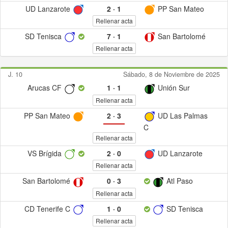
UD Lanzarote
2
·
1
PP San Mateo
Rellenar acta
SD Tenisca
7
·
1
San Bartolomé
Rellenar acta
J. 10
Sábado, 8 de Noviembre de 2025
Arucas CF
1
·
1
Unión Sur
Rellenar acta
PP San Mateo
2
·
3
UD Las Palmas
C
Rellenar acta
VS Brígida
2
·
0
UD Lanzarote
Rellenar acta
San Bartolomé
0
·
3
Atl Paso
Rellenar acta
CD Tenerife C
1
·
0
SD Tenisca
Rellenar acta