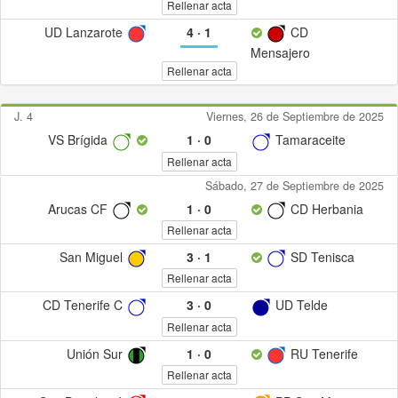
Rellenar acta
UD Lanzarote
4
·
1
CD
Mensajero
Rellenar acta
J. 4
Viernes, 26 de Septiembre de 2025
VS Brígida
1
·
0
Tamaraceite
Rellenar acta
Sábado, 27 de Septiembre de 2025
Arucas CF
1
·
0
CD Herbania
Rellenar acta
San Miguel
3
·
1
SD Tenisca
Rellenar acta
CD Tenerife C
3
·
0
UD Telde
Rellenar acta
Unión Sur
1
·
0
RU Tenerife
Rellenar acta