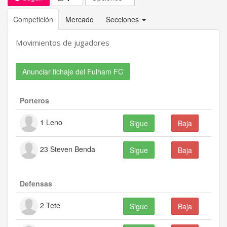
Competición
Mercado
Secciones
Movimientos de jugadores
Anunciar fichaje del Fulham FC
Porteros
1 Leno
Sigue
Baja
23 Steven Benda
Sigue
Baja
Defensas
2 Tete
Sigue
Baja