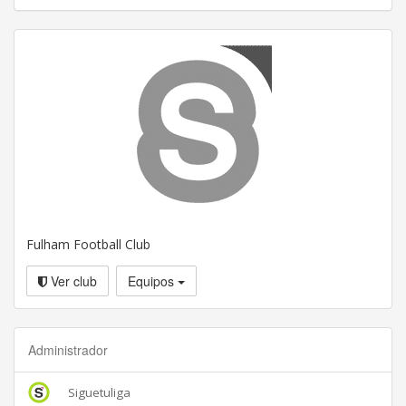
Fulham Football Club
Ver club
Equipos
Administrador
Siguetuliga