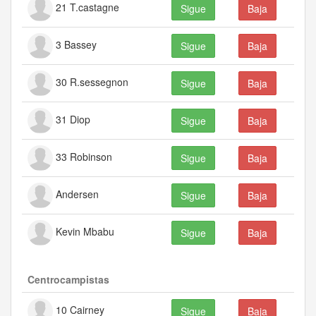
21 T.castagne
Sigue
Baja
3 Bassey
Sigue
Baja
30 R.sessegnon
Sigue
Baja
31 Diop
Sigue
Baja
33 Robinson
Sigue
Baja
Andersen
Sigue
Baja
Kevin Mbabu
Sigue
Baja
Centrocampistas
10 Cairney
Sigue
Baja