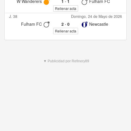
W Wanderers
1
·
1
Fulham FC
Rellenar acta
J. 38
Domingo, 24 de Mayo de 2026
Fulham FC
2
·
0
Newcastle
Rellenar acta
▼ Publicidad por Refinery89