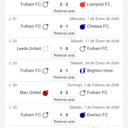
Fulham FC
2
·
2
Liverpool FC
Rellenar acta
J. 21
Miércoles, 7 de Enero de 2026
Fulham FC
2
·
1
Chelsea FC
Rellenar acta
J. 22
Sábado, 17 de Enero de 2026
Leeds United
1
·
0
Fulham FC
Rellenar acta
J. 23
Sábado, 24 de Enero de 2026
Fulham FC
2
·
1
Brighton Hove
Rellenar acta
J. 24
Domingo, 1 de Febrero de 2026
Man United
3
·
2
Fulham FC
Rellenar acta
J. 25
Sábado, 7 de Febrero de 2026
Fulham FC
1
·
2
Everton FC
Rellenar acta