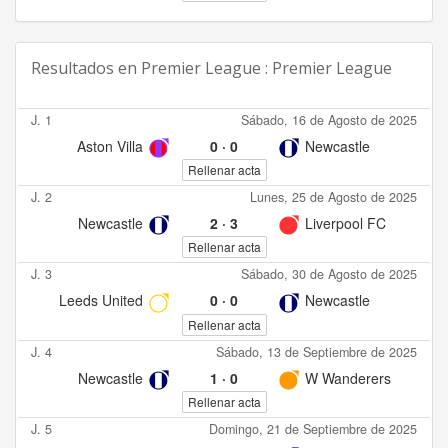
Resultados en
Premier League : Premier League
J. 1
Sábado, 16 de Agosto de 2025
Aston Villa
0
·
0
Newcastle
Rellenar acta
J. 2
Lunes, 25 de Agosto de 2025
Newcastle
2
·
3
Liverpool FC
Rellenar acta
J. 3
Sábado, 30 de Agosto de 2025
Leeds United
0
·
0
Newcastle
Rellenar acta
J. 4
Sábado, 13 de Septiembre de 2025
Newcastle
1
·
0
W Wanderers
Rellenar acta
J. 5
Domingo, 21 de Septiembre de 2025