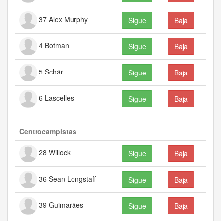
37 Alex Murphy
Sigue
Baja
4 Botman
Sigue
Baja
5 Schär
Sigue
Baja
6 Lascelles
Sigue
Baja
Centrocampistas
28 Willock
Sigue
Baja
36 Sean Longstaff
Sigue
Baja
39 Guimarães
Sigue
Baja