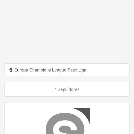
Europa Champions League Fase Liga
1 seguidores