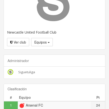
Newcastle United Football Club
Ver club
Equipos
Administrador
Siguetuliga
Clasificación
#
Equipo
Pt
1
Arsenal FC
24