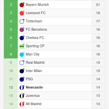
2
Bayern Munich
21
3
Liverpool FC
18
4
Tottenham
17
5
FC Barcelona
16
6
Chelsea FC
16
7
Sporting CP
16
8
Man City
16
9
Real Madrid
15
10
Inter Milan
15
11
PSG
14
12
Newcastle
14
13
Juventus
13
14
Atl Madrid
13